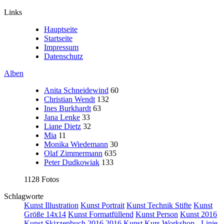
Links
Hauptseite
Startseite
Impressum
Datenschutz
Alben
Anita Schneidewind
60
Christian Wendt
132
Ines Burkhardt
63
Jana Lenke
33
Liane Dietz
32
Mia
11
Monika Wiedemann
30
Olaf Zimmermann
635
Peter Dudkowiak
133
1128 Fotos
Schlagworte
Kunst Illustration
Kunst Portrait
Kunst Technik Stifte
Kunst
Größe 14x14
Kunst Formatfüllend
Kunst Person
Kunst 2016
Kunst Skizzenbuch 2016
2016
Kunst Kurs Workshop - Linie