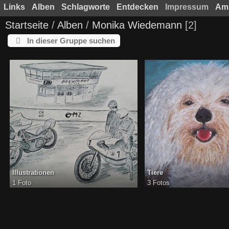
Links
Alben
Schlagworte
Entdecken
Impressum
Am 
Startseite
/
Alben
/
Monika Wiedemann
2
In dieser Gruppe suchen
Illustrationen
Tiere
1 Foto
3 Fotos