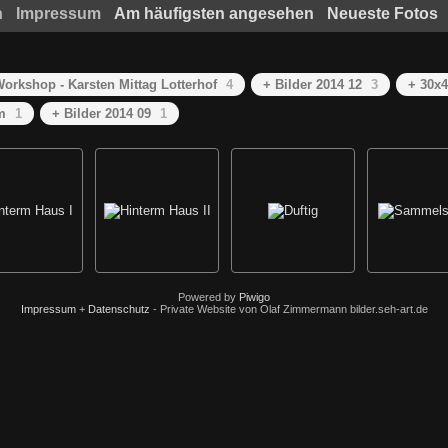
n
Impressum
Am häufigsten angesehen
Neueste Fotos
orkshop - Karsten Mittag Lotterhof
4
+ Bilder 2014 12
3
+ 30x
m
1
+ Bilder 2014 09
1
Powered by
Piwigo
Impressum
+
Datenschutz
- Private Website von Olaf Zimmermann bilder.seh-art.de