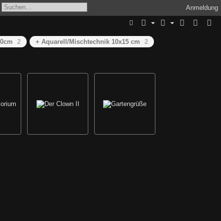
Anmeldung
40cm
2
+ Aquarell/Mischtechnik 10x15 cm
2