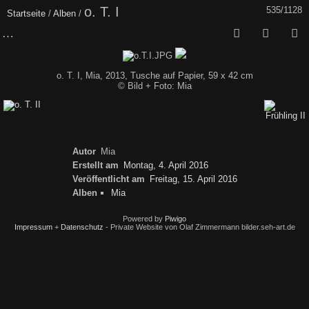
o. T. I
535/1128
Startseite
/
Alben
/
o. T. I, Mia, 2013, Tusche auf Papier, 59 x 42 cm
© Bild + Foto: Mia
Autor
Mia
Erstellt am
Montag, 4. April 2016
Veröffentlicht am
Freitag, 15. April 2016
Alben
Mia
Powered by
Piwigo
Impressum
+
Datenschutz
- Private Website von Olaf Zimmermann bilder.seh-art.de