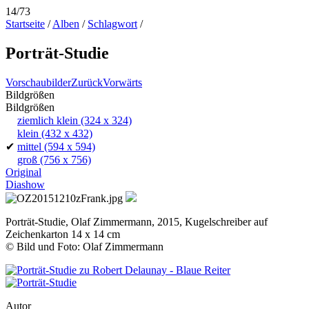
14/73
Startseite
/
Alben
/
Schlagwort
/
Porträt-Studie
Vorschaubilder
Zurück
Vorwärts
Bildgrößen
Bildgrößen
ziemlich klein
(324 x 324)
klein
(432 x 432)
✔
mittel
(594 x 594)
groß
(756 x 756)
Original
Diashow
Porträt-Studie, Olaf Zimmermann, 2015, Kugelschreiber auf
Zeichenkarton 14 x 14 cm
© Bild und Foto: Olaf Zimmermann
Autor