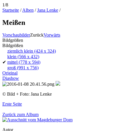
1/8
Startseite
/
Alben
/
Jana Lenke
/
Meißen
Vorschaubilder
Zurück
Vorwärts
Bildgrößen
Bildgrößen
ziemlich klein
(424 x 324)
klein
(566 x 432)
✔
mittel
(778 x 594)
groß
(991 x 756)
Original
Diashow
© Bild + Foto: Jana Lenke
Erste Seite
Zurück zum Album
Autor