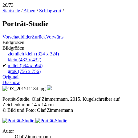
26/73
Startseite
/
Alben
/
Schlagwort
/
Porträt-Studie
Vorschaubilder
Zurück
Vorwärts
Bildgrößen
Bildgrößen
ziemlich klein
(324 x 324)
klein
(432 x 432)
✔
mittel
(594 x 594)
groß
(756 x 756)
Original
Diashow
Porträt-Studie, Olaf Zimmermann, 2015, Kugelschreiber auf
Zeichenkarton 14 x 14 cm
© Bild und Foto: Olaf Zimmermann
Autor
Olaf Zimmermann