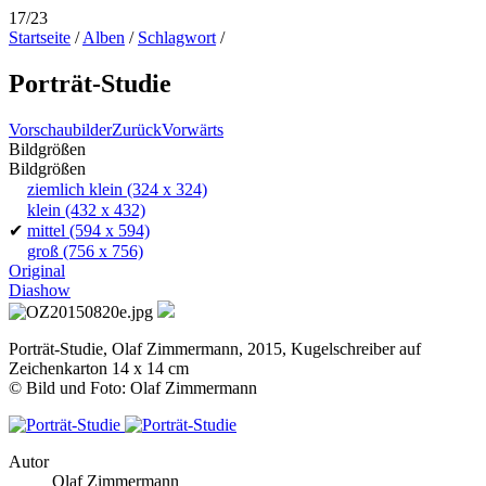
17/23
Startseite
/
Alben
/
Schlagwort
/
Porträt-Studie
Vorschaubilder
Zurück
Vorwärts
Bildgrößen
Bildgrößen
ziemlich klein
(324 x 324)
klein
(432 x 432)
✔
mittel
(594 x 594)
groß
(756 x 756)
Original
Diashow
Porträt-Studie, Olaf Zimmermann, 2015, Kugelschreiber auf
Zeichenkarton 14 x 14 cm
© Bild und Foto: Olaf Zimmermann
Autor
Olaf Zimmermann