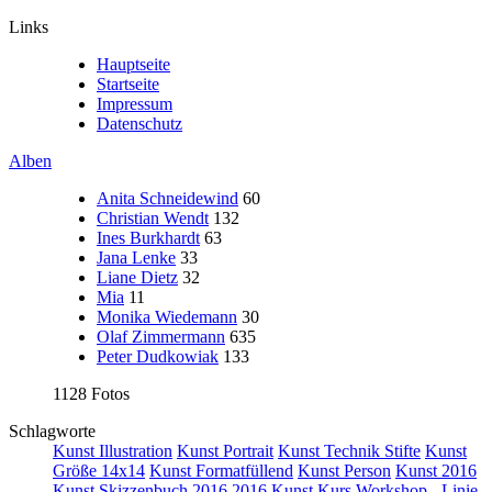
Links
Hauptseite
Startseite
Impressum
Datenschutz
Alben
Anita Schneidewind
60
Christian Wendt
132
Ines Burkhardt
63
Jana Lenke
33
Liane Dietz
32
Mia
11
Monika Wiedemann
30
Olaf Zimmermann
635
Peter Dudkowiak
133
1128 Fotos
Schlagworte
Kunst Illustration
Kunst Portrait
Kunst Technik Stifte
Kunst
Größe 14x14
Kunst Formatfüllend
Kunst Person
Kunst 2016
Kunst Skizzenbuch 2016
2016
Kunst Kurs Workshop - Linie